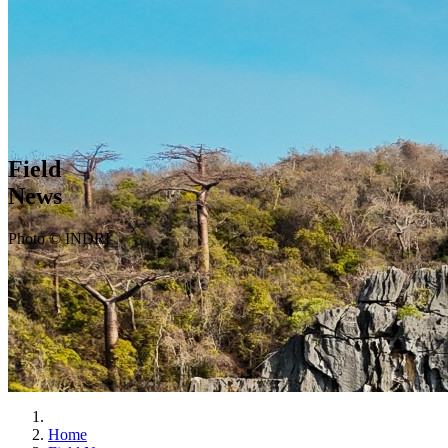
Field
News
Photo © INDRI
Home